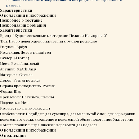
размера
Характеристики
О коллекции и изображении
Подробнее о доставке
Подробная информация
Характеристики
Бренд: "Художественные мастерские Пелагеи Невзоровой"
Тип: Набор новогодней бижутерии с ручной росписью
Рисунок: Арбуз
Коллекция: Лето в новый год
Размер, Ø мм:: 25
Цвет: Белый матовый
Артикул: N2ArbBm25
Материал: Стекло
Декор: Ручная роспись
Страна производитель: Россия
Форма: Шар
Крепление: Петелька, швензы
Подсветка: Нет
Количество в упаковке: 2 шт
Особенности: Подойдет для сувенира, для маленькой ёлки, для сервировки
новогоднего стола, украшение в новогодний образ, новогодняя бижутерия
Комплектация: 2 шара, швензы, верёвочки для подвеса
О коллекции и изображении
О коллекции