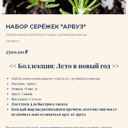
НАБОР СЕРЁЖЕК "АРБУЗ"
Набор новогодней бижутерии с ручной росписью
Артикул:
₽
2500,00
<< Коллекция: Лето в новый год >>
Набор новогодних шаров-серёжек с ручной росписью
Рисунок: Арбуз
Размер, Ø мм: 25
Цвет: Синий
Материал: Стекло
Доступен для быстрого заказа
Каждый шар мы расписываем вручную, поэтому они могут
незначительно отличаться друг от друга
Вы можете заказать понравившиеся вам рисунок на шаре любого