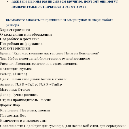
Каждый шар мы расписываем вручную, поэтому они могут
незначительно отличаться друг от друга
Вы можете заказать понравившиеся вам рисунок на шаре любого
размера
Характеристики
О коллекции и изображении
Подробнее о доставке
Подробная информация
Характеристики
Бренд: "Художественные мастерские Пелагеи Невзоровой"
Тип: Набор новогодней бижутерии с ручной росписью
Рисунок: Доминантсептаккорд с разрешением
Коллекция: Музыка
Размер, Ø мм:: 25
Цвет: Белый глянцевый/ белый матовый
Артикул: N2SD7-TgB25, N2SD7-TmB25
Материал: Стекло
Декор: Ручная роспись
Страна производитель: Россия
Форма: Шар
Крепление: Петелька, швензы
Подсветка: Нет
Количество в упаковке: 2 шт
Особенности: Подойдет для сувенира, для маленькой ёлки, для сервировки