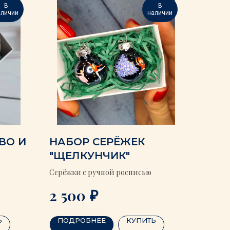
В
В
аличии
наличии
ВО И
НАБОР СЕРЁЖЕК
"ЩЕЛКУНЧИК"
Серёжки с ручной росписью
₽
2 500
Ь
ПОДРОБНЕЕ
КУПИТЬ