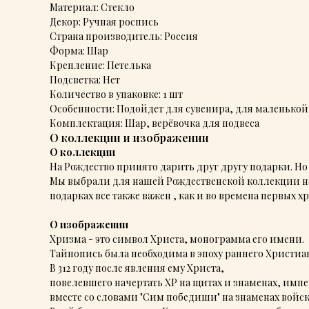
Материал: Стекло
Декор: Ручная роспись
Страна производитель: Россия
Форма: Шар
Крепление: Петелька
Подсветка: Нет
Количество в упаковке: 1 шт
Особенности: Подойдет для сувенира, для маленькой
Комплектация: Шар, верёвочка для подвеса
О коллекции и изображении
О коллекции
На Рождество принято дарить друг другу подарки. Но
Мы выбрали для нашей Рождественской коллекции не
подарках все также важен , как и во времена первых х
О изображении
Хризма - это символ Христа, монограмма его имени.
Тайнопись была необходима в эпоху раннего Христиан
В 312 году после явления ему Христа,
повелевшего начертать ХР на щитах и знаменах, имп
вместе со словами "Сим победиши" на знаменах войск