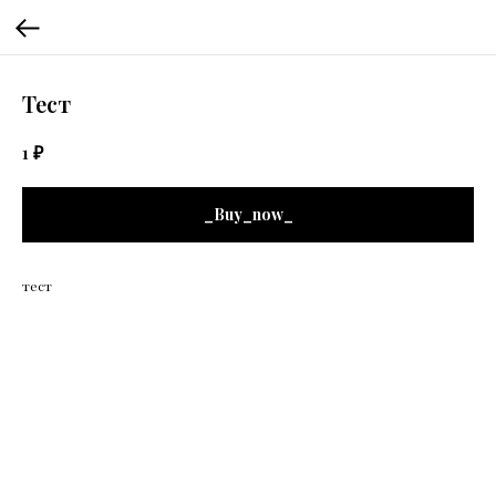
Тест
₽
1
_Buy_now_
тест