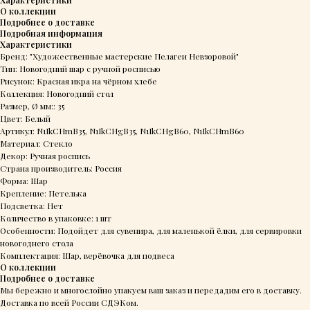
О коллекции
Подробнее о доставке
Подробная информация
Характеристики
Бренд: "Художественные мастерские Пелагеи Невзоровой"
Тип: Новогодний шар с ручной росписью
Рисунок: Красная икра на чёрном хлебе
Коллекция: Новогодний стол
Размер, Ø мм:: 35
Цвет: Белый
Артикул: N1IkCHmB35, N1IkCHgB35, N1IkCHgB60, N1IkCHmB60
Материал: Стекло
Декор: Ручная роспись
Страна производитель: Россия
Форма: Шар
Крепление: Петелька
Подсветка: Нет
Количество в упаковке: 1 шт
Особенности: Подойдет для сувенира, для маленькой ёлки, для сервировки
новогоднего стола
Комплектация: Шар, верёвочка для подвеса
О коллекции
Подробнее о доставке
Мы бережно и многослойно упакуем ваш заказ и передадим его в доставку.
Доставка по всей России СДЭКом.