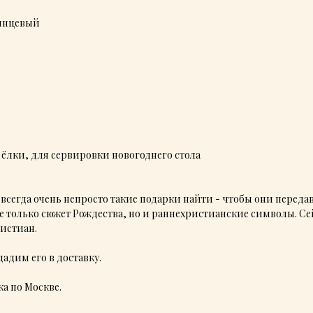
янцевый
 ёлки, для сервировки новогоднего стола
 всегда очень непросто такие подарки найти - чтобы они переда
 только сюжет Рождества, но и раннехристианские символы. Се
ристиан.
адим его в доставку.
а по Москве.