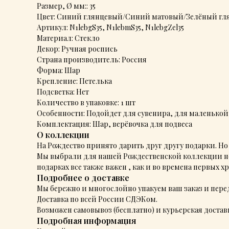
Размер, Ø мм:: 35
Цвет: Синий глянцевый/Синий матовый/Зелёный гл
Артикул: N1lebgS35, N1lebmS35, N1lebgZel35
Материал: Стекло
Декор: Ручная роспись
Страна производитель: Россия
Форма: Шар
Крепление: Петелька
Подсветка: Нет
Количество в упаковке: 1 шт
Особенности: Подойдет для сувенира, для маленькой
Комплектация: Шар, верёвочка для подвеса
О коллекции
На Рождество принято дарить друг другу подарки. Но
Мы выбрали для нашей Рождественской коллекции не
подарках все также важен , как и во времена первых х
Подробнее о доставке
Мы бережно и многослойно упакуем ваш заказ и перед
Доставка по всей России СДЭКом.
Возможен самовывоз (бесплатно) и курьерская доставк
Подробная информация