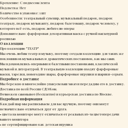
Крепление: С подвесом/лента
Подсветка: Нет
Количество в упаковке: 1 шт
Особенности: театральный сувенир, музыкальный подарок, подарок
театралу, подарок музыканту, подарок балетоману, подарок человеку, у
которого всё есть, подарок любителю оперы
Дополнительно: фарфоровая декоративная маска с ручной наглазурной
росписью
О коллекции
Про коллекцию "ТЕАТР"
Мы очень любим театр и музыку, поэтому создали коллекцию для таких же
поклонников музыкальных и драматических постановок, как мы сами.
Мы вдохновлялись оперными и балетными постановками, классической
музыкой и литературой. В театральную коллекцию входят фарфоровые
маски, тарелки, новогодние шары, фарфоровые игрушки и шарики-серьги.
Подробнее о доставке
Мы бережно и многослойно упакуем ваш заказ и передадим его в доставку.
Доставка по всей России СДЭКом.
Возможен самовывоз (бесплатно) и курьерская доставка по Москве.
Подробная информация
Каждый шар мы расписываем для вас вручную, поэтому они могут
незначительно отличаться друг от друга.
• цвета на мониторе могут отличаться от реальных из-за цветопередачи
вашего монитора
• не сертифицировано как детская игрушка