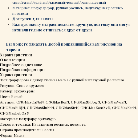
синий/алый/зелёный/красный/черный/разноцветный
Материал: полуфарфор, ручная роспись, надглазурная роспись,
позолота
Доступен для заказа
Каждую маску мы расписываем вручную, поэтому они могут
незначительно отличаться друг от друга.
Вы можете заказать любой понравившийся вам рисунок на
тарели
Характеристики
О коллекции
Подробнее о доставке
Подробная информация
Характеристики
Тип: фарфоровая декоративная маска с ручной наглазурной росписью
Рисунок: Cинее кружево
Размер: 150х95х45мм
Цвет: Белый
Артикул: СNGMasCaNeN, СNGMasRoiN, СNGMasSPBogN, СNGMasVesN,
СNGMasRiDjN, СNGMasSinKrN, СNGMasStrN, СNGMasKamZvN, СNGMasKarN,
СNGMasLebOzN
Материал: полуфарфор/глазурь
Декор и техника: Надглазурая роспись, позолота
Страна производитель: Россия
Форма: Маска